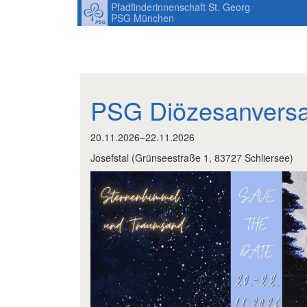
Pfadfinderinnenschaft St. Georg
PSG München
PSG Diözesanvers
20.11.2026–22.11.2026
Josefstal
(
Grünseestraße 1, 83727 Schliersee
)