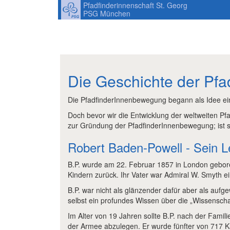
Pfadfinderinnenschaft St. Georg
PSG München
Die Geschichte der Pf
Die PfadfinderInnenbewegung begann als Idee ein
Doch bevor wir die Entwicklung der weltweiten Pf
zur Gründung der PfadfinderInnenbewegung; ist 
Robert Baden-Powell - Sein 
B.P. wurde am 22. Februar 1857 in London geboren. 
Kindern zurück. Ihr Vater war Admiral W. Smyth 
B.P. war nicht als glänzender dafür aber als aufg
selbst ein profundes Wissen über die „Wissenscha
Im Alter von 19 Jahren sollte B.P. nach der Famili
der Armee abzulegen. Er wurde fünfter von 717 Ka