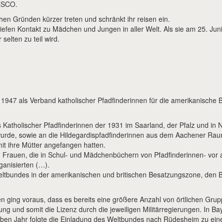
ESCO.
en Gründen kürzer treten und schränkt ihr reisen ein.
n Briefen Kontakt zu Mädchen und Jungen in aller Welt. Als sie am 25. Ju
 selten zu teil wird.
1947 als Verband katholischer Pfadfinderinnen für die amerikanische 
 Katholischer Pfadfinderinnen der 1931 im Saarland, der Pfalz und i
urde, sowie an die Hildegardispfadfinderinnen aus dem Aachener Raum
it ihre Mütter angefangen hatten.
n Frauen, die in Schul- und Mädchenbüchern von Pfadfinderinnen- vor 
ganisierten (…).
tbundes in der amerikanischen und britischen Besatzungszone, den Bo
ging voraus, dass es bereits eine größere Anzahl von örtlichen Gru
ung und somit die Lizenz durch die jeweiligen Militärregierungen. In 
lben Jahr folgte die Einladung des Weltbundes nach Rüdesheim zu e