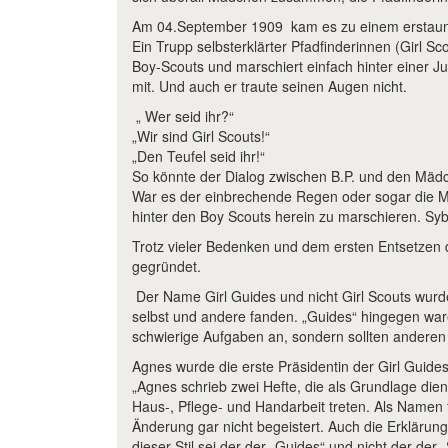
Am 04.September 1909 kam es zu einem erstaunl
Ein Trupp selbsterklärter Pfadfinderinnen (Girl S
Boy-Scouts und marschiert einfach hinter einer Ju
mit. Und auch er traute seinen Augen nicht.
„ Wer seid ihr?“
„Wir sind Girl Scouts!“
„Den Teufel seid ihr!“
So könnte der Dialog zwischen B.P. und den Mädch
War es der einbrechende Regen oder sogar die Mäd
hinter den Boy Scouts herein zu marschieren. Syb
Trotz vieler Bedenken und dem ersten Entsetzen d
gegründet.
Der Name Girl Guides und nicht Girl Scouts wurd
selbst und andere fanden. „Guides“ hingegen ware
schwierige Aufgaben an, sondern sollten anderen 
Agnes wurde die erste Präsidentin der Girl Guide
„Agnes schrieb zwei Hefte, die als Grundlage die
Haus-, Pflege- und Handarbeit treten. Als Namen
Änderung gar nicht begeistert. Auch die Erklärung
dieser Stil sei der der „Guides“ und nicht der de