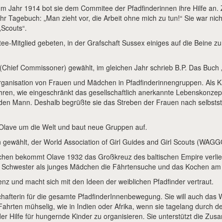
Im Jahr 1914 bot sie dem Commitee der Pfadfinderinnen ihre Hilfe an. 
ihr Tagebuch: „Man zieht vor, die Arbeit ohne mich zu tun!“ Sie war nich
„Scouts“.
Mitglied gebeten, in der Grafschaft Sussex einiges auf die Beine zu 
(Chief Commissoner) gewählt, im gleichen Jahr schrieb B.P. Das Buch „
rganisation von Frauen und Mädchen in Pfadfinderinnengruppen. Als Kä
ahren, wie eingeschränkt das gesellschaftlich anerkannte Lebenskonz
 den Mann. Deshalb begrüßte sie das Streben der Frauen nach selbsts
t Olave um die Welt und baut neue Gruppen auf.
en gewählt, der World Association of Girl Guides and Girl Scouts (WAG
chen bekommt Olave 1932 das Großkreuz des baltischen Empire verlie
r Schwester als junges Mädchen die Fährtensuche und das Kochen am 
nz und macht sich mit den Ideen der weiblichen Pfadfinder vertraut.
chafterin für die gesamte PfadfinderInnenbewegung. Sie will auch das
e Fahrten mühselig, wie in Indien oder Afrika, wenn sie tagelang durch
 Hilfe für hungernde Kinder zu organisieren. Sie unterstützt die Zus