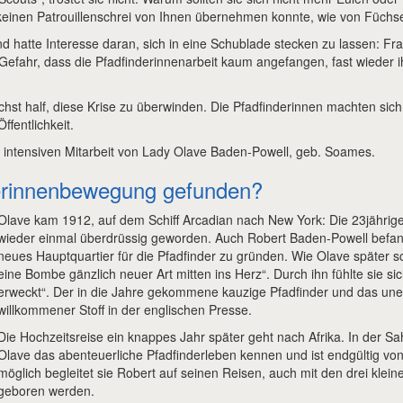
 keinen Patrouillenschrei von Ihnen übernehmen konnte, wie von Füchs
d hatte Interesse daran, sich in eine Schublade stecken zu lassen: Fr
 Gefahr, dass die Pfadfinderinnenarbeit kaum angefangen, fast wieder 
st half, diese Krise zu überwinden. Die Pfadfinderinnen machten sich
fentlichkeit.
intensiven Mitarbeit von Lady Olave Baden-Powell, geb. Soames.
derinnenbewegung gefunden?
Olave kam 1912, auf dem Schiff Arcadian nach New York: Die 23jährige
wieder einmal überdrüssig geworden. Auch Robert Baden-Powell befan
neues Hauptquartier für die Pfadfinder zu gründen. Wie Olave später sc
eine Bombe gänzlich neuer Art mitten ins Herz“. Durch ihn fühlte sie sic
erweckt“. Der in die Jahre gekommene kauzige Pfadfinder und das u
willkommener Stoff in der englischen Presse.
Die Hochzeitsreise ein knappes Jahr später geht nach Afrika. In der Sah
Olave das abenteuerliche Pfadfinderleben kennen und ist endgültig von 
möglich begleitet sie Robert auf seinen Reisen, auch mit den drei klei
geboren werden.