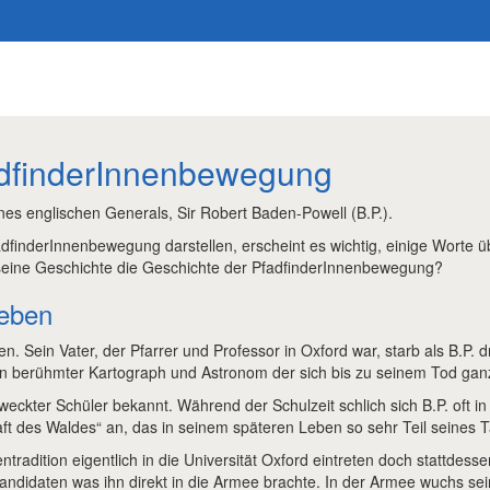
adfinderInnenbewegung
es englischen Generals, Sir Robert Baden-Powell (B.P.).
adfinderInnenbewegung darstellen, erscheint es wichtig, einige Worte 
seine Geschichte die Geschichte der PfadfinderInnenbewegung?
Leben
Sein Vater, der Pfarrer und Professor in Oxford war, starb als B.P. dr
ein berühmter Kartograph und Astronom der sich bis zu seinem Tod gan
eweckter Schüler bekannt. Während der Schulzeit schlich sich B.P. oft 
ft des Waldes“ an, das in seinem späteren Leben so sehr Teil seines 
entradition eigentlich in die Universität Oxford eintreten doch stattde
ndidaten was ihn direkt in die Armee brachte. In der Armee wuchs sei