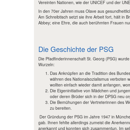
Vereinten Nationen, wie der UNICEF und der UN
In den 70er Jahren muss Olave aus gesundheitlich
Am Schreibtisch setzt sie ihre Arbeit fort, hält i
Abbey; eine Ehre, die auch berühmten Frauen nur
Die Geschichte der PSG
Die Pfadfinderinnenschaft St. Georg (PSG) wurde 
Wurzeln:
Das Anknüpfen an die Tradition des Bundes
währen des Nationalsozialismus verboten w
wollten einfach wieder damit anfangen, wom
Die Eigeninitiative von Mädchen und junge
oder deren Brüder sich in der DPSG neu or
Die Bemühungen der Vertreterinnen des Wel
zu bereiten.
Der Gründung der PSG im Jahre 1947 in München 
gab. Ihnen fehlte allerdings zumeist die Anerkenn
anerkannt und konnten sich zusammentun. Im se