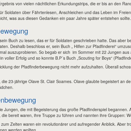
Ergebnis von vielen nächtlichen Erkundungstrips, die er bis an den Ran
ür Soldaten über Fährtenlesen, Anschleichen und das Leben im Freien. 
 nicht, was aus diesen Gedanken ein paar Jahre später entstehen sollte.
 Bewegung
ein Buch zu lesen, das er für Soldaten geschrieben hatte. Das aber b
daten. Deshalb beschloss er, sein Buch „ Hilfen zur Pfadfinderei“ umzus
 einmal auszuprobieren. So begab er sich im Sommer mit 22 Jungen aus
in voller Erfolg und so konnte B.P´s Buch „Scouting for Boys“ (Pfadfind
icklung der Pfadfinderbewegung nicht mehr aufzuhalten. Überall sch
u, die 23-jährige Olave St. Clair Soames. Olave glaubte begeistert an 
ädchen.
nenbewegung
die Jungen, die mit Begeisterung das große Pfadfinderspiel begannen.
, die bereit waren, ihre Truppe zu führen und nannten ihre Gruppen: Wö
m Zelten waren ein revolutionärer und aufregender Anblick. Aber tro
nen werden wollten.