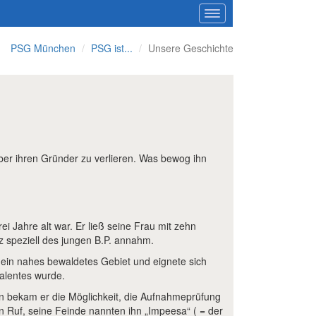
PSG München
PSG ist...
Unsere Geschichte
über ihren Gründer zu verlieren. Was bewog ihn
ei Jahre alt war. Er ließ seine Frau mit zehn
z speziell des jungen B.P. annahm.
in ein nahes bewaldetes Gebiet und eignete sich
Talentes wurde.
ssen bekam er die Möglichkeit, die Aufnahmeprüfung
n Ruf, seine Feinde nannten ihn „Impeesa“ ( = der