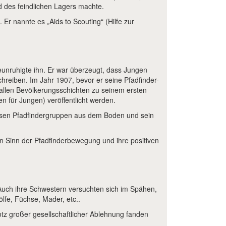
d des feindlichen Lagers machte.
Er nannte es „Aids to Scouting“ (Hilfe zur
eunruhigte ihn. Er war überzeugt, dass Jungen
chreiben. Im Jahr 1907, bevor er seine Pfadfinder-
 allen Bevölkerungsschichten zu seinem ersten
en für Jungen) veröffentlicht werden.
ossen Pfadfindergruppen aus dem Boden und sein
den Sinn der Pfadfinderbewegung und ihre positiven
 Auch ihre Schwestern versuchten sich im Spähen,
lfe, Füchse, Mader, etc..
tz großer gesellschaftlicher Ablehnung fanden