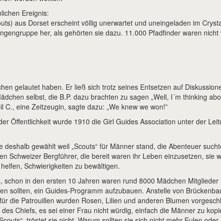
ichen Ereignis:
couts) aus Dorset erscheint völlig unerwartet und uneingeladen im Cryst
ngengruppe her, als gehörten sie dazu. 11.000 Pfadfinder waren nicht 
en gelautet haben. Er ließ sich trotz seines Entsetzen auf Diskussio
chen selbst, die B.P. dazu brachten zu sagen „Well, I´m thinking abou
il C., eine Zeitzeugin, sagte dazu: „We knew we won!”
er Öffentlichkeit wurde 1910 die Girl Guides Association unter der Le
e deshalb gewählt weil „Scouts“ für Männer stand, die Abenteuer such
n Schweizer Bergführer, die bereit waren ihr Leben einzusetzen, sie w
helfen, Schwierigkeiten zu bewältigen.
s, schon in den ersten 10 Jahren waren rund 8000 Mädchen Mitglieder i
nen sollten, ein Guides-Programm aufzubauen. Anstelle von Brückenbau-
 für die Patrouillen wurden Rosen, Lilien und anderen Blumen vorgesc
 des Chiefs, es sei einer Frau nicht würdig, einfach die Männer zu kopi
r „Scouts“, tröstet sie nicht. Warum sollten sie sich nicht mehr Eulen