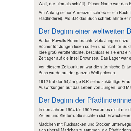
Wolf, der niemals schläft). Dieser Name war das 
Am Anfang seiner Armeezeit schrieb er ein Buch f
Pfadfinderei). Als B.P. das Buch schrieb ahnte er
Der Beginn einer weltweiten
Baden-Powells Ruhm brachte viele Jungen dazu, s
Bücher für Jungen lesen sollten und nicht für Sol
Idee groß veröffentlichte, beschloss er sie erst
Zeltlager auf die Insel Brownsea. Das Lager war e
Von diesem Zeitpunkt an war die stürmische Entw
Buch wurde auf der ganzen Welt gelesen.
1912 traf der 54jährige B.P. seine zukünftige Fra
Auswirkungen auf das Leben von Jungen- und M
Der Beginn der Pfadfinderin
In den Jahren 1904 bis 1909 waren es nicht nur 
Zelten und Klettern. Sie suchten sich Erwachsene
Mädchen mit Rucksäcken und Stöcken unterwegs zu
sich überall Mädchen zusammen, die Pfadfinderin