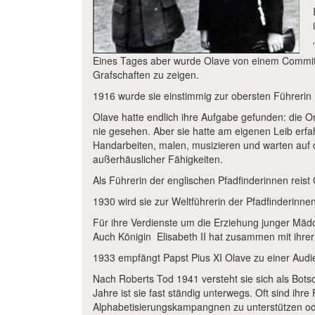
Eines Tages aber wurde Olave von einem Commitee-
Grafschaften zu zeigen.
1916 wurde sie einstimmig zur obersten Führerin 
Olave hatte endlich ihre Aufgabe gefunden: die O
nie gesehen. Aber sie hatte am eigenen Leib erf
Handarbeiten, malen, musizieren und warten auf
außerhäuslicher Fähigkeiten.
Als Führerin der englischen Pfadfinderinnen reis
1930 wird sie zur Weltführerin der Pfadfinderinn
Für ihre Verdienste um die Erziehung junger Mäd
Auch Königin Elisabeth II hat zusammen mit ihre
1933 empfängt Papst Pius XI Olave zu einer Audie
Nach Roberts Tod 1941 versteht sie sich als Bots
Jahre ist sie fast ständig unterwegs. Oft sind ihr
Alphabetisierungskampangnen zu unterstützen oder